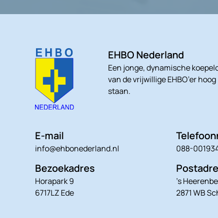
EHBO Nederland
Een jonge, dynamische koepelo
van de vrijwillige EHBO’er hoog
staan.
E-mail
Telefoo
info@ehbonederland.nl
088-00193
Bezoekadres
Postadr
Horapark 9
’s Heerenbe
6717LZ Ede
2871 WB S