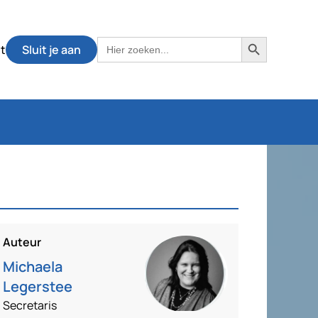
Zoekknop
Zoek
t
Sluit je aan
naar:
Auteur
Michaela
Legerstee
Secretaris