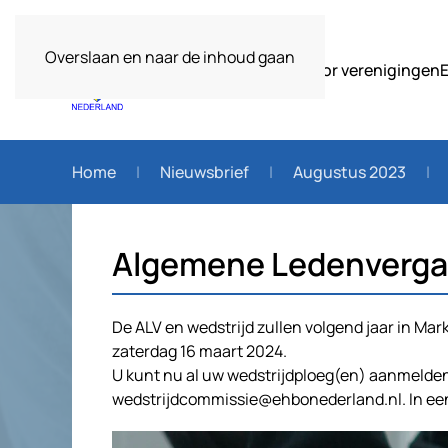
Overslaan en naar de inhoud gaan
Over ons
Voor verenigingen
Home
Nieuwsbrief
Augustus 2023
Algemene Ledenvergad
De ALV en wedstrijd zullen volgend jaar in M
zaterdag 16 maart 2024.
U kunt nu al uw wedstrijdploeg(en) aanmelden
wedstrijdcommissie@ehbonederland.nl. In een