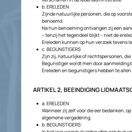
b. ERELEDEN
Zijnde natuurlijke personen, die op voors
benoemd.
Na hun benoeming ontvangen zij een aande
– tenzij het tegendeel blijkt – niet de ere
Ereleden kunnen op hun verzoek tevens le
c. BEGUNSTIGERS
Zijn zij, natuurlijke of rechtspersonen, d
Begunstiger wordt men door aanmelding bi
Ereleden en begunstigers hebben te alle
ARTIKEL 2, BEEINDIGING LIDMAATS
a. ERELEDEN
Wanneer zij zelf voor die eer bedanken, op 
algemene vergadering.
b. BEGUNSTIGERS
In het jaar waarin zij ophouden aan hun ver