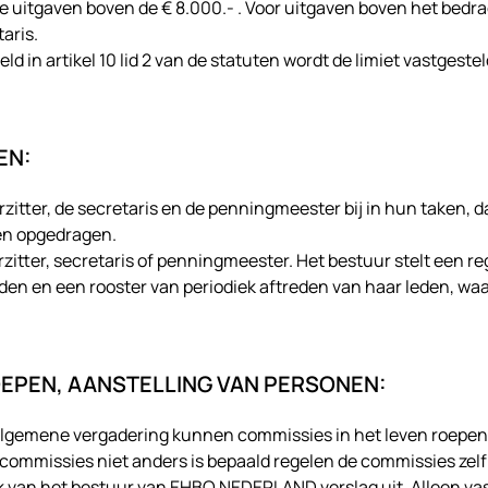
uitgaven boven de € 8.000.- . Voor uitgaven boven het bedrag 
taris.
ld in artikel 10 lid 2 van de statuten wordt de limiet vastgest
EN:
zitter, de secretaris en de penningmeester bij in hun taken, 
en opgedragen.
zitter, secretaris of penningmeester. Het bestuur stelt een r
en en een rooster van periodiek aftreden van haar leden, wa
OEPEN, AANSTELLING VAN PERSONEN:
gemene vergadering kunnen commissies in het leven roepen v
der commissies niet anders is bepaald regelen de commissies ze
k van het bestuur van EHBO NEDERLAND verslag uit. Alleen vas