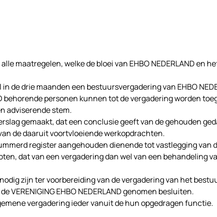
lle maatregelen, welke de bloei van EHBO NEDERLAND en het
l in de drie maanden een bestuursvergadering van EHBO NE
D behorende personen kunnen tot de vergadering worden toe
en adviserende stem.
verslag gemaakt, dat een conclusie geeft van de gehouden ge
van de daaruit voortvloeiende werkopdrachten.
ummerd register aangehouden dienende tot vastlegging van 
ten, dat van een vergadering dan wel van een behandeling v
ke nodig zijn ter voorbereiding van de vergadering van het b
van de VERENIGING EHBO NEDERLAND genomen besluiten.
algemene vergadering ieder vanuit de hun opgedragen functie.