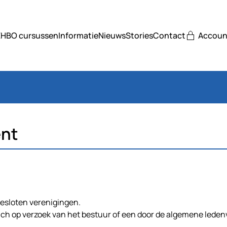
EHBO cursussen
Informatie
Nieuws
Stories
Contact
Accoun
ent
gesloten verenigingen.
ich op verzoek van het bestuur of een door de algemene lede