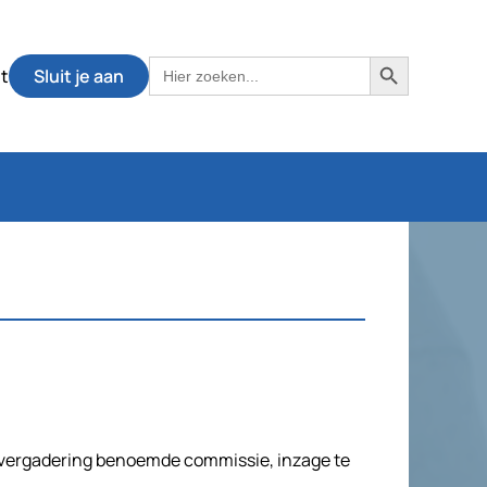
Zoekknop
Zoek
t
Sluit je aan
naar:
nvergadering benoemde commissie, inzage te