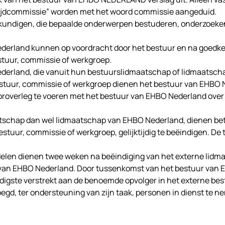
ijdcommissie” worden met het woord commissie aangeduid.
kundigen, die bepaalde onderwerpen bestuderen, onderzoeken
derland kunnen op voordracht door het bestuur en na goedk
stuur, commissie of werkgroep.
derland, die vanuit hun bestuurslidmaatschap of lidmaatsch
tuur, commissie of werkgroep dienen het bestuur van EHBO N
ooroverleg te voeren met het bestuur van EHBO Nederland over 
atschap dan wel lidmaatschap van EHBO Nederland, dienen be
stuur, commissie of werkgroep, gelijktijdig te beëindigen. De
delen dienen twee weken na beëindiging van het externe lidm
 van EHBO Nederland. Door tussenkomst van het bestuur van
edigste verstrekt aan de benoemde opvolger in het externe be
d, ter ondersteuning van zijn taak, personen in dienst te ne