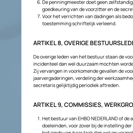
De penningmeester doet geen zelfstandige 
goedkeuring van de voorzitter en de secre
Voor het verrichten van dadingen als bedoe
toestemming schriftelijk verleend.
ARTIKEL 8, OVERIGE BESTUURSLED
De overige leden van het bestuur staan de voor
incidenteel dan wel duurzaam mochten word
Zij vervangen in voorkomende gevallen de voor
jaarvergaderingen, verdeling der werkzaamhed
secretaris gelijktijdig periodiek aftreden.
ARTIKEL 9, COMMISSIES, WERKGR
Het bestuur van EHBO NEDERLAND of de al
doeleinden, voor zover bij de instelling 
het einde van haar taak dan wel op verzoe