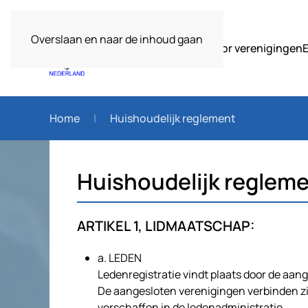
Overslaan en naar de inhoud gaan
Over ons
Voor verenigingen
Home
Huishoudelijk reglement
Huishoudelijk reglem
ARTIKEL 1, LIDMAATSCHAP:
a. LEDEN
Ledenregistratie vindt plaats door de aan
De aangesloten verenigingen verbinden z
verschaffen in de ledenadministratie.