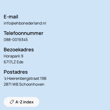
E-mail
info@ehbonederland.nl
Telefoonnummer
088-0019345
Bezoekadres
Horapark 9
6717LZ Ede
Postadres
’s Heerenbergstraat 19B
2871 WB Schoonhoven
A-Z index