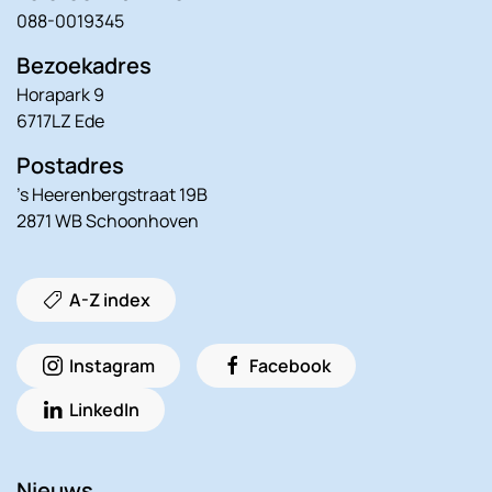
088-0019345
Bezoekadres
Horapark 9
6717LZ Ede
Postadres
’s Heerenbergstraat 19B
2871 WB Schoonhoven
A-Z index
Instagram
Facebook
LinkedIn
Nieuws