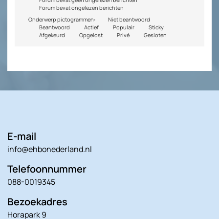
Forum bevat ongelezen berichten
Onderwerp pictogrammen:
Niet beantwoord
Beantwoord
Actief
Populair
Sticky
Afgekeurd
Opgelost
Privé
Gesloten
E-mail
info@ehbonederland.nl
Telefoonnummer
088-0019345
Bezoekadres
Horapark 9