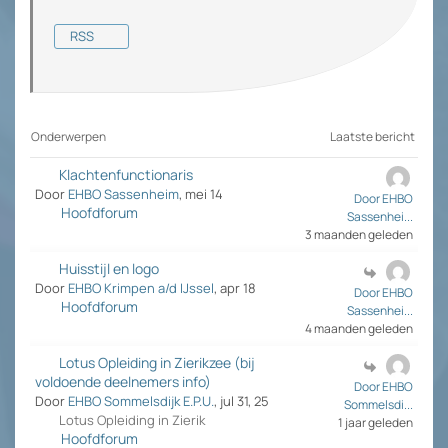
RSS
Onderwerpen
Laatste bericht
Klachtenfunctionaris
Door
EHBO Sassenheim
, mei 14
Door EHBO
Hoofdforum
Sassenhei...
3 maanden geleden
Huisstijl en logo
Door
EHBO Krimpen a/d IJssel
, apr 18
Door EHBO
Hoofdforum
Sassenhei...
4 maanden geleden
Lotus Opleiding in Zierikzee (bij
voldoende deelnemers info)
Door EHBO
Door
EHBO Sommelsdijk E.P.U.
, jul 31, 25
Sommelsdi...
Lotus Opleiding in Zierik
1 jaar geleden
Hoofdforum