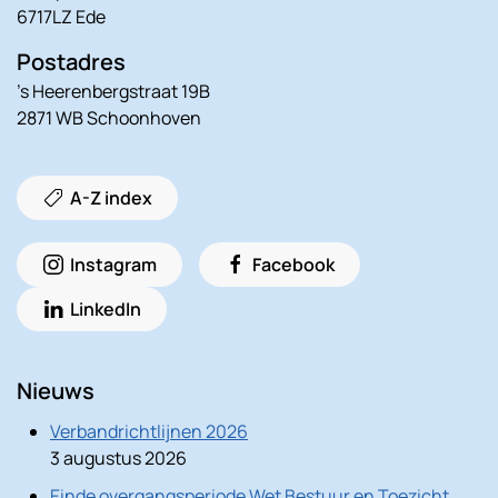
6717LZ Ede
Postadres
’s Heerenbergstraat 19B
2871 WB Schoonhoven
A-Z index
Instagram
Facebook
LinkedIn
Nieuws
Verbandrichtlijnen 2026
3 augustus 2026
Einde overgangsperiode Wet Bestuur en Toezicht