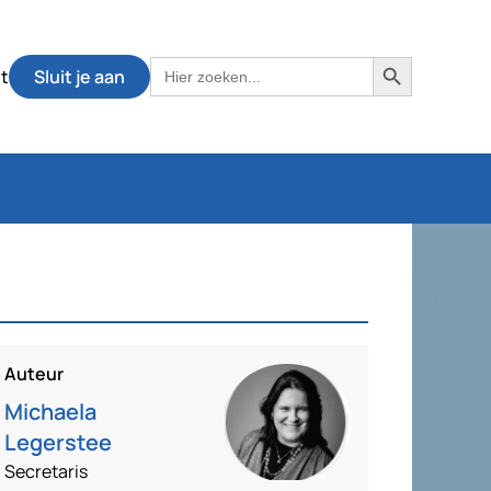
Zoekknop
Zoek
t
Sluit je aan
naar:
Auteur
Michaela
Legerstee
Secretaris