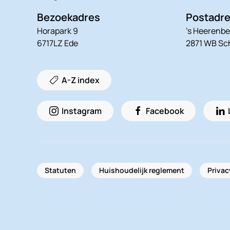
Bezoekadres
Postadr
Horapark 9
’s Heerenbe
6717LZ Ede
2871 WB S
A-Z index
Instagram
Facebook
Statuten
Huishoudelijk reglement
Privac