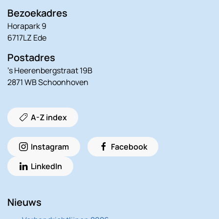
Bezoekadres
Horapark 9
6717LZ Ede
Postadres
’s Heerenbergstraat 19B
2871 WB Schoonhoven
A-Z index
Instagram
Facebook
LinkedIn
Nieuws