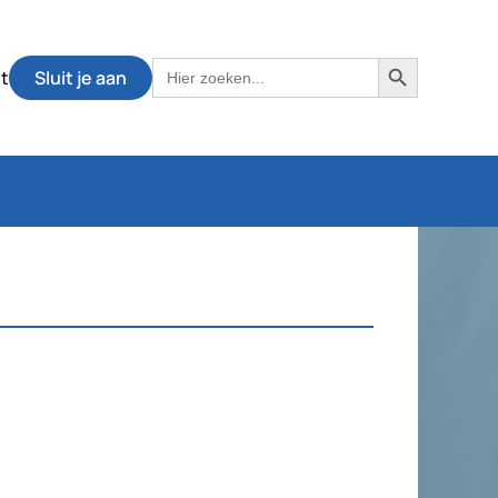
Zoekknop
Zoek
t
Sluit je aan
naar: