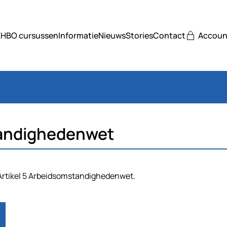
EHBO cursussen
Informatie
Nieuws
Stories
Contact
Accoun
tandighedenwet
Artikel 5 Arbeidsomstandighedenwet.