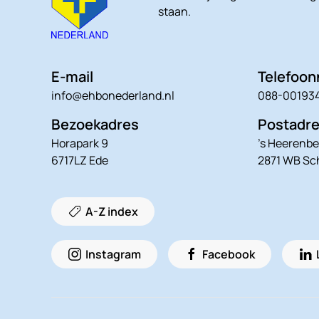
staan.
E-mail
Telefoo
info@ehbonederland.nl
088-00193
Bezoekadres
Postadr
Horapark 9
’s Heerenbe
6717LZ Ede
2871 WB S
A-Z index
Instagram
Facebook