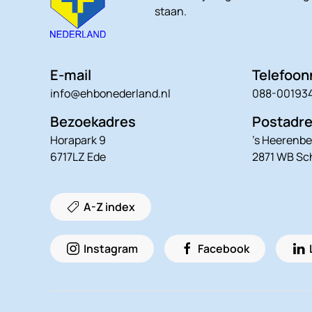
staan.
E-mail
Telefoo
info@ehbonederland.nl
088-00193
Bezoekadres
Postadr
Horapark 9
’s Heerenbe
6717LZ Ede
2871 WB S
A-Z index
Instagram
Facebook