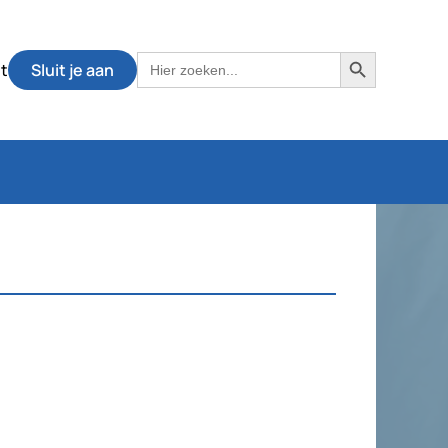
Zoekknop
Zoek
t
Sluit je aan
naar: