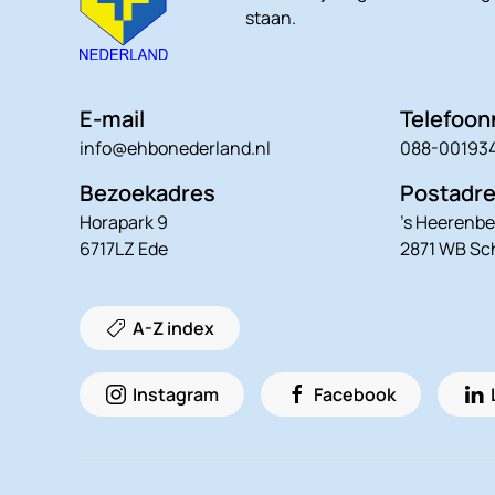
staan.
E-mail
Telefoo
info@ehbonederland.nl
088-00193
Bezoekadres
Postadr
Horapark 9
’s Heerenbe
6717LZ Ede
2871 WB S
A-Z index
Instagram
Facebook