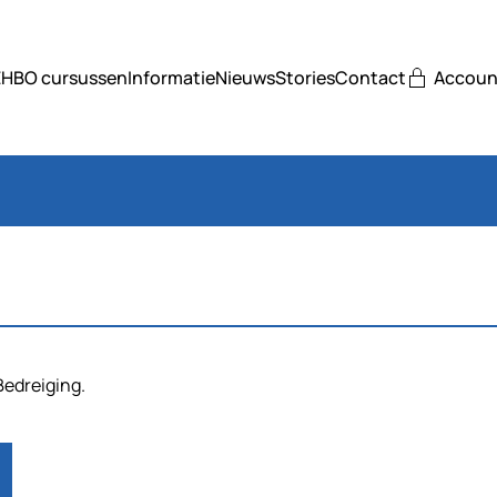
EHBO cursussen
Informatie
Nieuws
Stories
Contact
Accoun
Bedreiging.