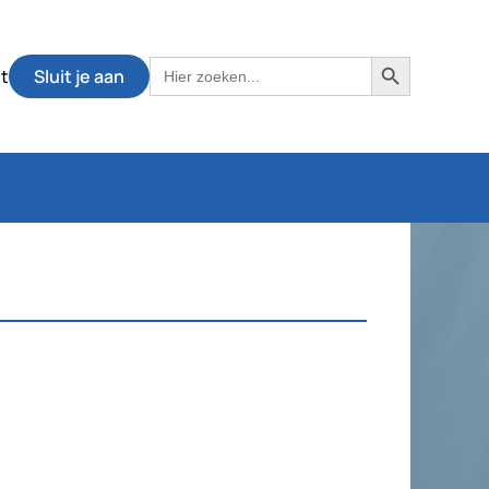
Zoekknop
Zoek
t
Sluit je aan
naar: