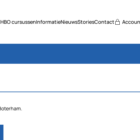
EHBO cursussen
Informatie
Nieuws
Stories
Contact
Accoun
 Boterham.