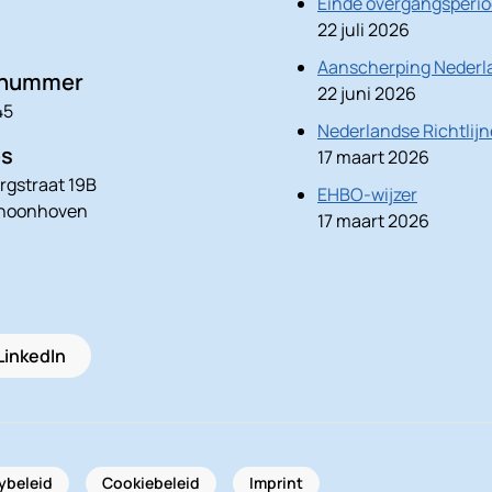
Einde overgangsperio
22 juli 2026
Aanscherping Nederla
nnummer
22 juni 2026
45
Nederlandse Richtlij
es
17 maart 2026
rgstraat 19B
EHBO-wijzer
choonhoven
17 maart 2026
LinkedIn
ybeleid
Cookiebeleid
Imprint