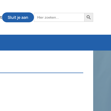
Zoekknop
Zoek
t
Sluit je aan
naar: