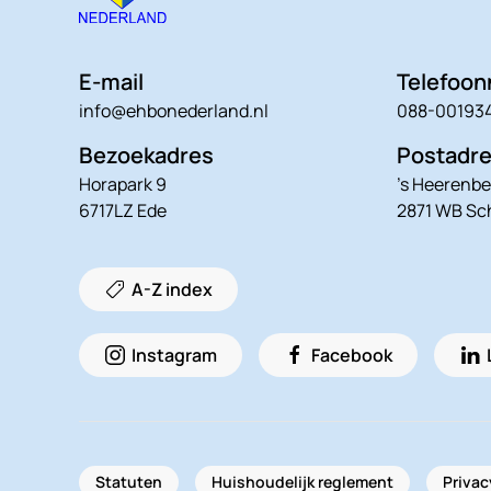
E-mail
Telefoo
info@ehbonederland.nl
088-00193
Bezoekadres
Postadr
Horapark 9
’s Heerenbe
6717LZ Ede
2871 WB S
A-Z index
Instagram
Facebook
Statuten
Huishoudelijk reglement
Privac