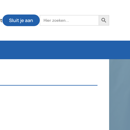
Zoekknop
Zoek
t
Sluit je aan
naar: