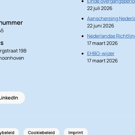
Einde overgangsperio
22 juli 2026
Aanscherping Nederla
nnummer
22 juni 2026
45
Nederlandse Richtlij
es
17 maart 2026
rgstraat 19B
EHBO-wijzer
choonhoven
17 maart 2026
LinkedIn
ybeleid
Cookiebeleid
Imprint