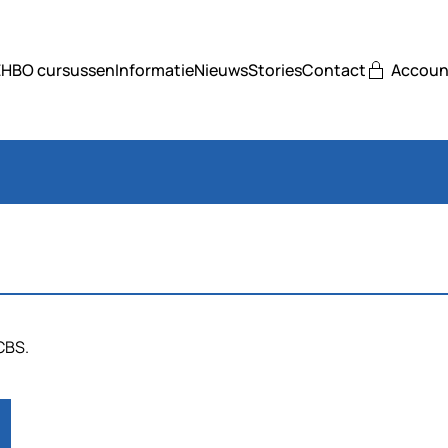
EHBO cursussen
Informatie
Nieuws
Stories
Contact
Accoun
CBS.