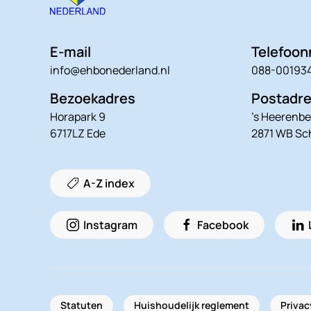
E-mail
Telefoo
info@ehbonederland.nl
088-00193
Bezoekadres
Postadr
Horapark 9
’s Heerenbe
6717LZ Ede
2871 WB S
A-Z index
Instagram
Facebook
Statuten
Huishoudelijk reglement
Privac