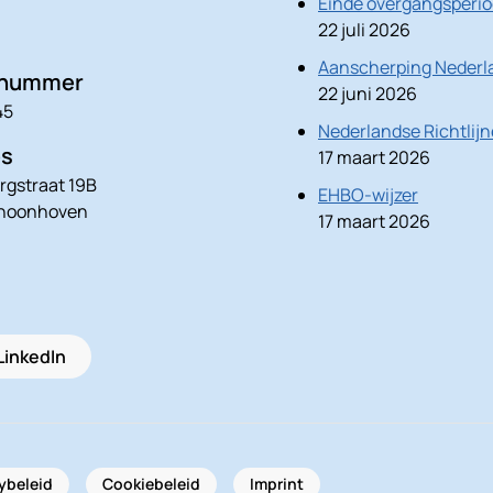
Einde overgangsperio
22 juli 2026
Aanscherping Nederla
nnummer
22 juni 2026
45
Nederlandse Richtlij
es
17 maart 2026
rgstraat 19B
EHBO-wijzer
choonhoven
17 maart 2026
LinkedIn
ybeleid
Cookiebeleid
Imprint