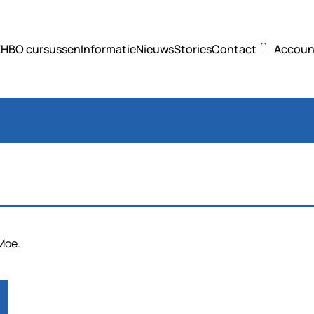
EHBO cursussen
Informatie
Nieuws
Stories
Contact
Accoun
Moe.