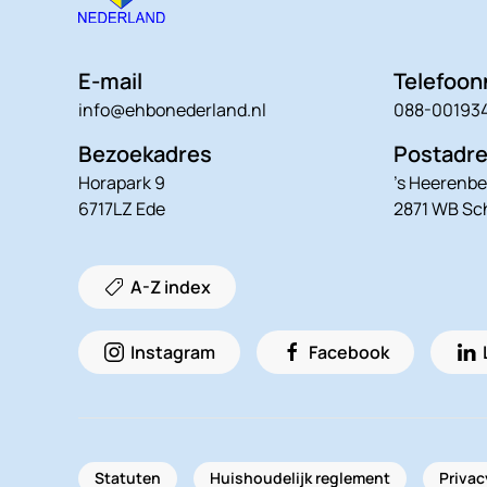
E-mail
Telefoo
info@ehbonederland.nl
088-00193
Bezoekadres
Postadr
Horapark 9
’s Heerenbe
6717LZ Ede
2871 WB S
A-Z index
Instagram
Facebook
Statuten
Huishoudelijk reglement
Privac