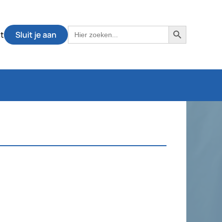
Zoekknop
Zoek
t
Sluit je aan
naar: