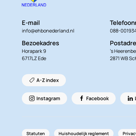
E-mail
Telefoo
info@ehbonederland.nl
088-00193
Bezoekadres
Postadr
Horapark 9
’s Heerenbe
6717LZ Ede
2871 WB S
A-Z index
Instagram
Facebook
Statuten
Huishoudelijk reglement
Privac