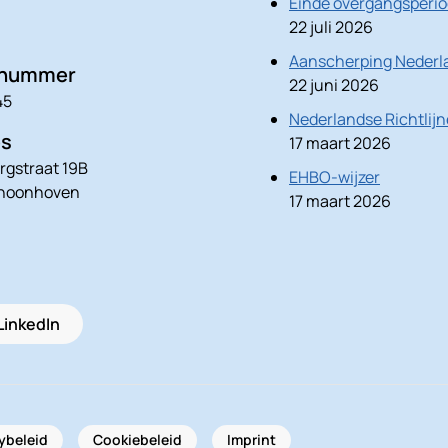
Einde overgangsperio
22 juli 2026
Aanscherping Nederla
nnummer
22 juni 2026
45
Nederlandse Richtlij
es
17 maart 2026
rgstraat 19B
EHBO-wijzer
choonhoven
17 maart 2026
LinkedIn
ybeleid
Cookiebeleid
Imprint