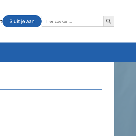
Zoekknop
Zoek
t
Sluit je aan
naar: