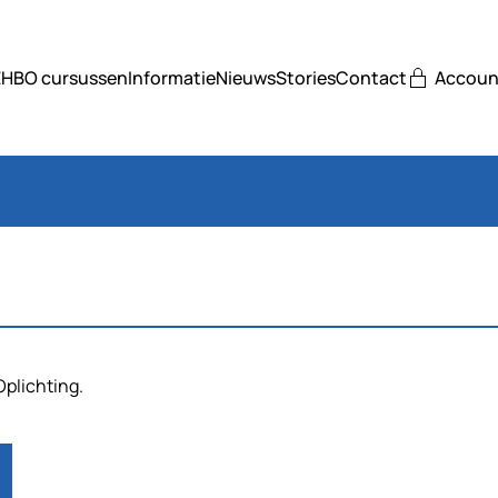
EHBO cursussen
Informatie
Nieuws
Stories
Contact
Accoun
Oplichting.