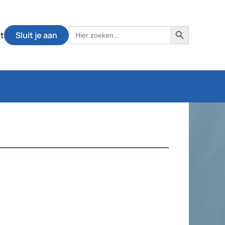
Zoekknop
Zoek
t
Sluit je aan
naar: