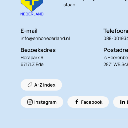
staan.
E-mail
Telefoo
info@ehbonederland.nl
088-00193
Bezoekadres
Postadr
Horapark 9
’s Heerenbe
6717LZ Ede
2871 WB S
A-Z index
Instagram
Facebook