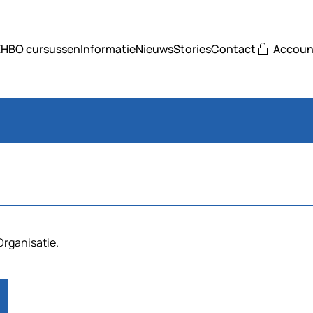
EHBO cursussen
Informatie
Nieuws
Stories
Contact
Accoun
Organisatie.