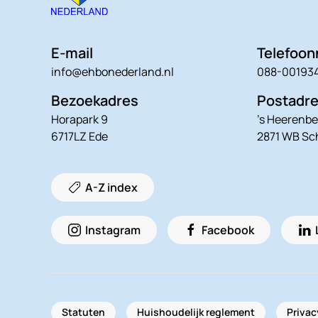
E-mail
Telefoo
info@ehbonederland.nl
088-00193
Bezoekadres
Postadr
Horapark 9
’s Heerenbe
6717LZ Ede
2871 WB S
A-Z index
Instagram
Facebook
Statuten
Huishoudelijk reglement
Privac