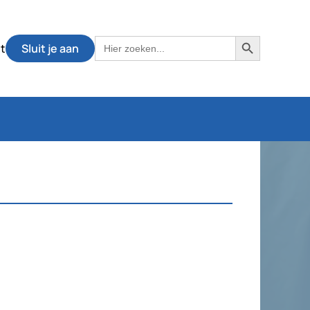
Zoekknop
Zoek
t
Sluit je aan
naar: