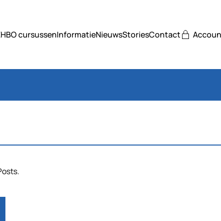
EHBO cursussen
Informatie
Nieuws
Stories
Contact
Accoun
Posts.