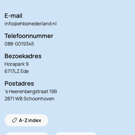
E-mail
info@ehbonederland.nl
Telefoonnummer
088-0019345
Bezoekadres
Horapark 9
6717LZ Ede
Postadres
’s Heerenbergstraat 19B
2871 WB Schoonhoven
A-Z index