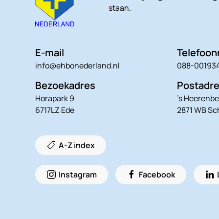
staan.
E-mail
Telefoo
info@ehbonederland.nl
088-00193
Bezoekadres
Postadr
Horapark 9
’s Heerenbe
6717LZ Ede
2871 WB S
A-Z index
Instagram
Facebook