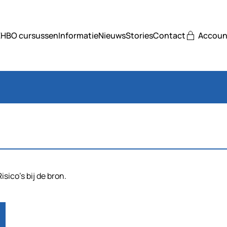
EHBO cursussen
Informatie
Nieuws
Stories
Contact
Accoun
sico’s bij de bron.