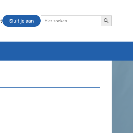
Zoekknop
Zoek
t
Sluit je aan
naar: