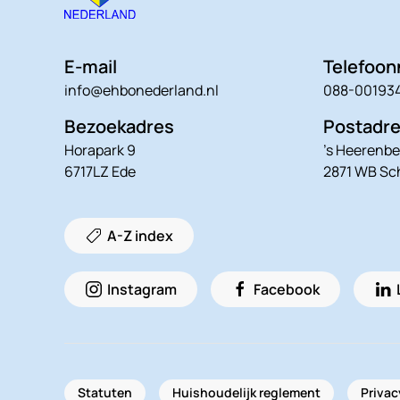
E-mail
Telefoo
info@ehbonederland.nl
088-00193
Bezoekadres
Postadr
Horapark 9
’s Heerenbe
6717LZ Ede
2871 WB S
A-Z index
Instagram
Facebook
Statuten
Huishoudelijk reglement
Privac