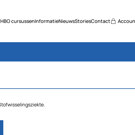
EHBO cursussen
Informatie
Nieuws
Stories
Contact
Accoun
tofwisselingsziekte.