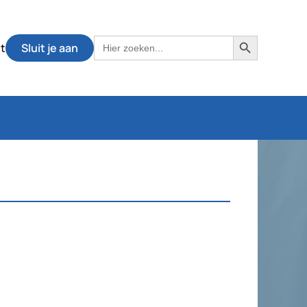
Zoekknop
Zoek
t
Sluit je aan
naar: