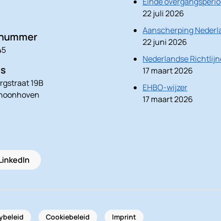
Einde overgangsperio
22 juli 2026
Aanscherping Nederla
nnummer
22 juni 2026
45
Nederlandse Richtlij
es
17 maart 2026
rgstraat 19B
EHBO-wijzer
choonhoven
17 maart 2026
LinkedIn
ybeleid
Cookiebeleid
Imprint