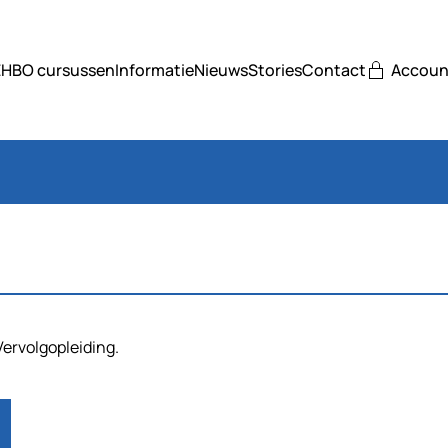
EHBO cursussen
Informatie
Nieuws
Stories
Contact
Accoun
ervolgopleiding.