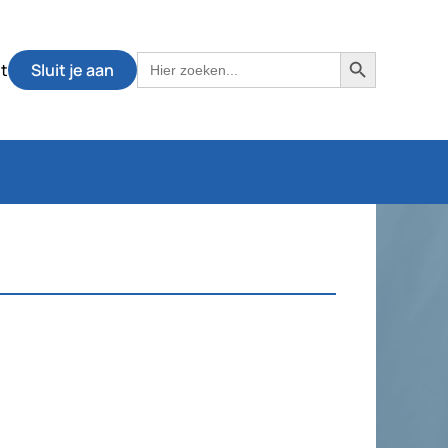
Zoekknop
Zoek
t
Sluit je aan
naar: