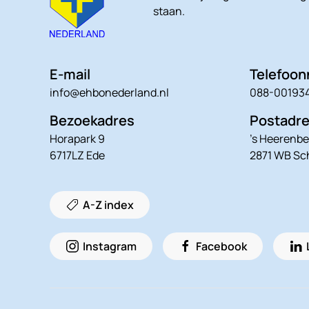
staan.
E-mail
Telefoo
info@ehbonederland.nl
088-00193
Bezoekadres
Postadr
Horapark 9
’s Heerenbe
6717LZ Ede
2871 WB S
A-Z index
Instagram
Facebook